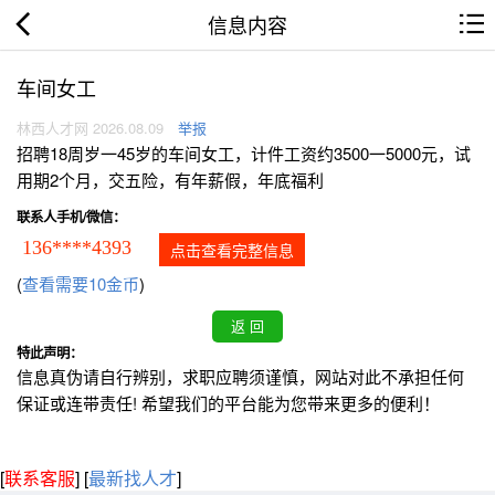
信息内容
车间女工
林西人才网 2026.08.09
举报
招聘18周岁一45岁的车间女工，计件工资约3500一5000元，试
用期2个月，交五险，有年薪假，年底福利
联系人手机/微信：
136****4393
点击查看完整信息
(
查看需要10金币
)
特此声明：
信息真伪请自行辨别，求职应聘须谨慎，网站对此不承担任何
保证或连带责任! 希望我们的平台能为您带来更多的便利！
[
联系客服
]
[
最新找人才
]