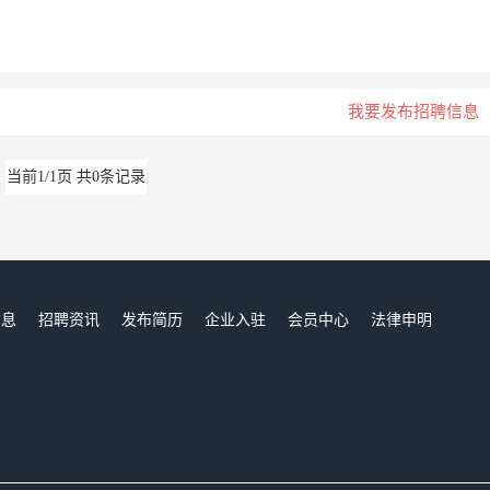
我要发布招聘信息
当前1/1页 共0条记录
信息
招聘资讯
发布简历
企业入驻
会员中心
法律申明
们