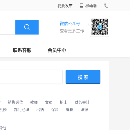
我要发布
移动端
微信公众号
查看更多工作
联系客服
会员中心
搜 索
潢
销售岗位
教师
文员
护士
财务会计
/机修
部门经理
出纳
保险
编辑
法律
其他